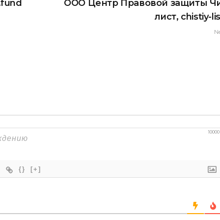
.fund
ООО Центр Правовой защиты Ч
лист, chistiy-li
N
10000
{}
[+]