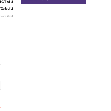
истый
st56.ru
ewer Post