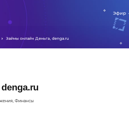
Эфир
Займы онлайн Деньга, denga.ru
 denga.ru
жения
,
Финансы