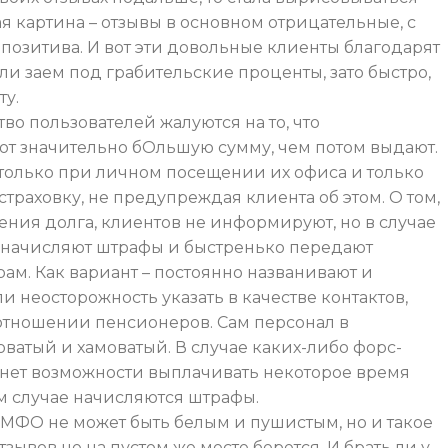
я картина – отзывы в основном отрицательные, с
озитива. И вот эти довольные клиенты благодарят
али заем под грабительские проценты, зато быстро,
ту.
о пользователей жалуются на то, что
т значительно бОльшую сумму, чем потом выдают.
только при личном посещении их офиса и только
раховку, не предупреждая клиента об этом. О том,
ения долга, клиентов не информируют, но в случае
начисляют штрафы и быстренько передают
ам. Как вариант – постоянно названивают и
ли неосторожность указать в качестве контактов,
отношении пенсионеров. Сам персонал в
ватый и хамоватый. В случае каких-либо форс-
 нет возможности выплачивать некоторое время
м случае начисляются штрафы.
о МФО не может быть белым и пушистым, но и такое
зывов не на пустом же месте берется. И брать ли у