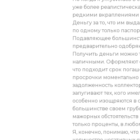
уже более реалистическа
редкими вкраплениями п
Деньгу за то, что им выд
по одному только паспор
Подавляющее большинств
предварительно одобряю
Получить деньги можно 
наличными. Оформляют ст
что подходит срок погаш
просрочки моментально 
задолженность коллектор
запугивают тех, кого име
особенно изощряются в 
большинстве своем грубо
мажорных обстоятельств
только проценты, в любо
Я, конечно, понимаю, чт
количество негативных от