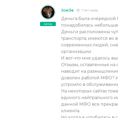
Joelle
7 лет назад
Деньга была очередной М
Автор
понадобилась небольшая
Деньги расположены чут
транспорта, имеются во в
современных людей, сна
организации.
И вот что мне удалось вы
Отзывы, оставленные на 
наводит на размышления 
доволен работой МФО? И ч
устроило в обслуживании
На некоторых сайтах тож
единого нейтрального или
данной МФО все прекрас
клиента.
Но когда я углубилась в 