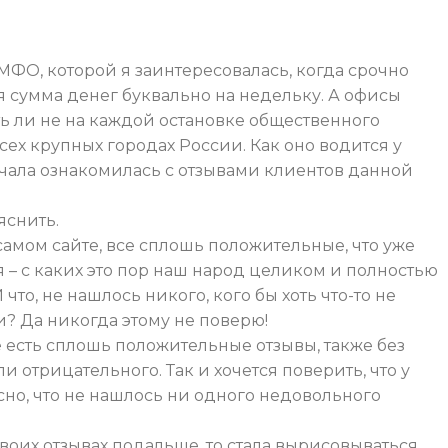
ФО, которой я заинтересовалась, когда срочно
 сумма денег буквально на недельку. А офисы
ь ли не на каждой остановке общественного
сех крупных городах России. Как оно водится у
чала ознакомилась с отзывами клиентов данной
яснить.
самом сайте, все сплошь положительные, что уже
– с каких это пор наш народ целиком и полностью
то, не нашлось никого, кого бы хоть что-то не
? Да никогда этому не поверю!
е есть сплошь положительные отзывы, также без
 отрицательного. Так и хочется поверить, что у
но, что не нашлось ни одного недовольного
своих отзывах подальше, то стала вырисовываться