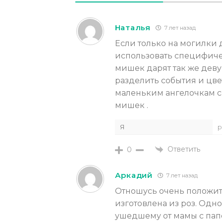
Наталья
7 лет назад
Если только на могилки д
использовать специфичес
мишек дарят так же деву
разделить события и цвет
маленьким ангелочкам са
мишек .
Я
р
Ответить
0
Аркадий
7 лет назад
Отношусь очень положите
изготовлена из роз. Одн
ушедшему от мамы с папо