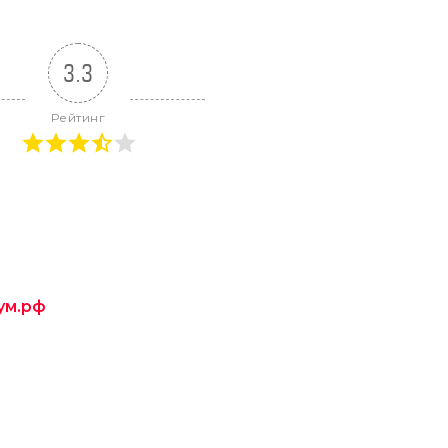
3.3
Рейтинг
ум.рф