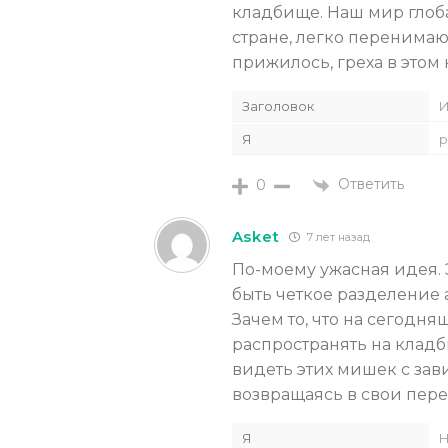
кладбище. Наш мир глоб
стране, легко перенимают
прижилось, греха в этом 
Заголовок
И
Я
р
Ответить
0
Asket
7 лет назад
По-моему ужасная идея.
быть четкое разделение а
Зачем то, что на сегодн
распространять на кладб
видеть этих мишек с зав
возвращаясь в свои пер
Я
Н