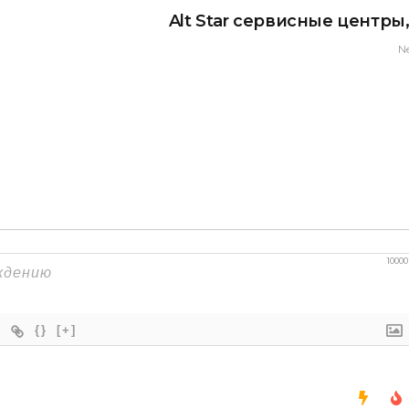
Alt Star сервисные центры
N
10000
{}
[+]