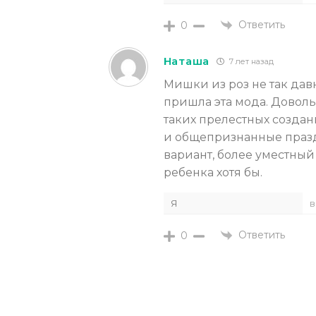
Ответить
0
Наташа
7 лет назад
Мишки из роз не так дав
пришла эта мода. Доволь
таких прелестных созда
и общепризнанные празд
вариант, более уместны
ребенка хотя бы.
Я
в
Ответить
0