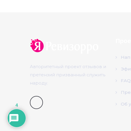
Прое
Нап
Авторитетный проект отзывов и
Эфи
претензий призванный служить
FAQ
народу.
Пре
Об 
4