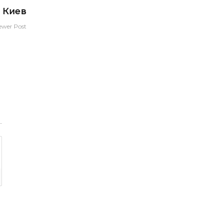
, Киев
ewer Post