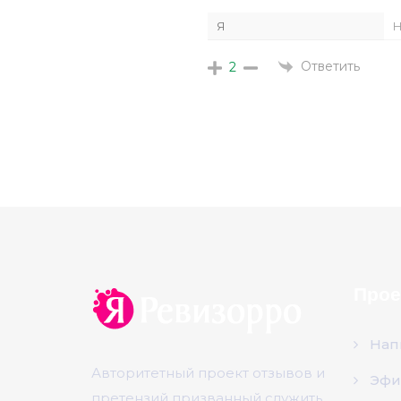
Я
Н
Ответить
2
Прое
Нап
Авторитетный проект отзывов и
Эфи
претензий призванный служить