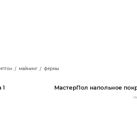
иптон
майнинг
фермы
 1
МастерПол напольное пок
N