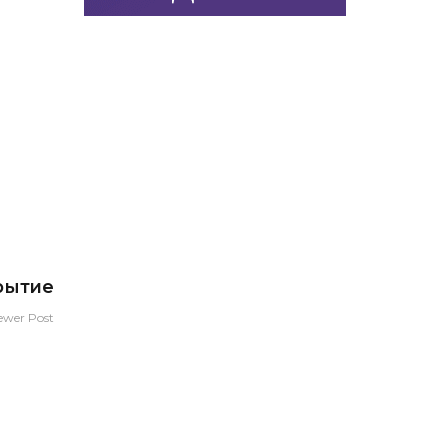
рытие
ewer Post