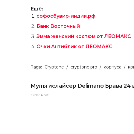
Ещё:
софосбувир-индия.рф
Банк Восточный
Эмма женский костюм от ЛЕОМАКС
Очки Антиблик от ЛЕОМАКС
Tags:
Cryptone
cryptone.pro
корпуса
кр
Мультислайсер Delimano Брава 24 в
Older Post