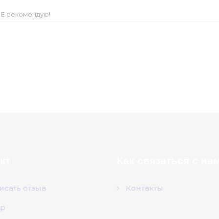
Е рекомендую!
кт
Как связаться с на
исать отзыв
Контакты
р