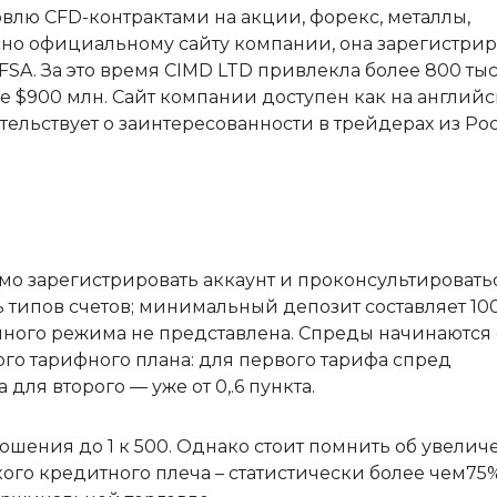
влю CFD-контрактами на акции, форекс, металлы,
асно официальному сайту компании, она зарегистри
FSA. За это время CIMD LTD привлекла более 800 ты
 $900 млн. Сайт компании доступен как на англий
детельствует о заинтересованности в трейдерах из Ро
мо зарегистрировать аккаунт и проконсультировать
типов счетов; минимальный депозит составляет 100
ого режима не представлена. Спреды начинаются 
ого тарифного плана: для первого тарифа спред
а для второго — уже от 0,.6 пункта.
ошения до 1 к 500. Однако стоит помнить об увелич
ого кредитного плеча – статистически более чем75