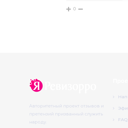
0
Прое
Нап
Авторитетный проект отзывов и
Эфи
претензий призванный служить
FAQ
народу.