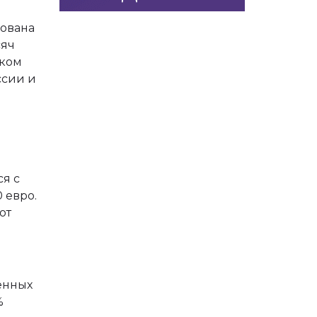
рована
сяч
ском
ссии и
ся с
 евро.
от
енных
%