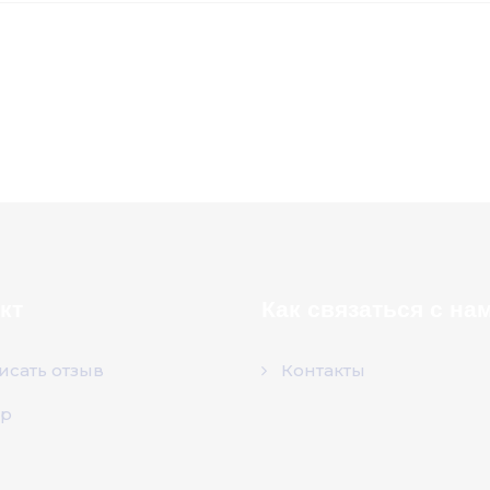
кт
Как связаться с на
исать отзыв
Контакты
р