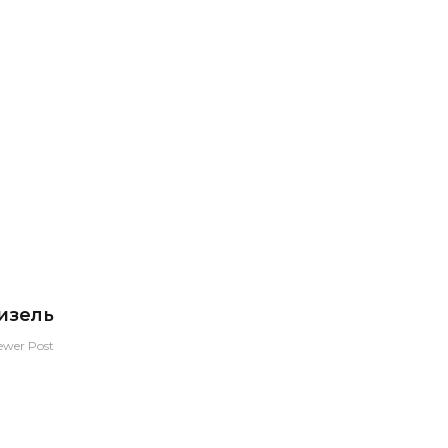
изель
ewer Post