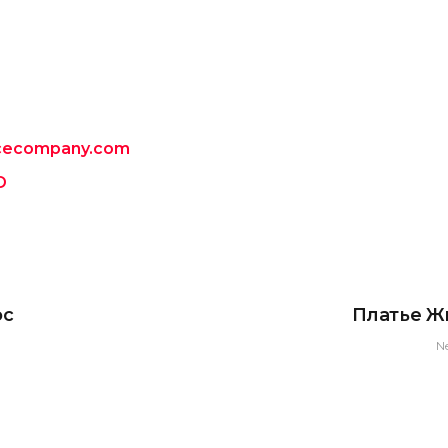
ncecompany.com
D
ос
Платье Ж
N