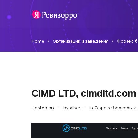
Home
Организации и заведения
Форекс б
CIMD LTD, cimdltd.com
Posted on
by
albert
in
Форекс брокеры и