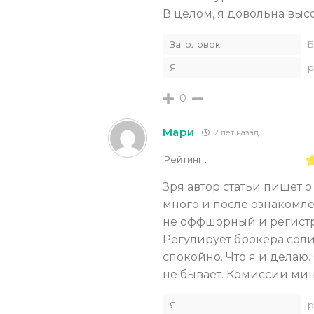
В целом, я довольна вы
Заголовок
Б
Я
р
0
Мари
2 лет назад
Рейтинг :
Зря автор статьи пишет о
много и после ознакомле
не оффшорный и регистр
Регулирует брокера соли
спокойно. Что я и делаю
не бывает. Комиссии мин
Я
р