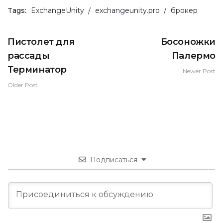
Tags:
ExchangeUnity
exchangeunity.pro
брокер
Пистолет для
Босоножки
рассады
Палермо
Терминатор
Newer Post
Older Post
Подписаться