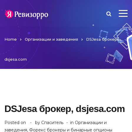
Home
Организации и заведения
DSJesa брокер,
dsjesa.com
DSJesa брокер, dsjesa.com
Posted on
by
Спаситель
in
Организации и
заведения
,
Форекс брокеры и бинарные опционы