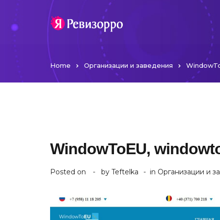
Home
Организации и заведения
WindowTo
WindowToEU, windowt
Posted on
by
Teftelka
in
Организации и з