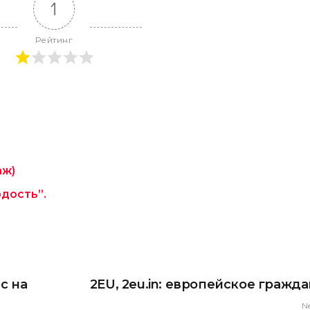
1
Рейтинг
аж)
дость”.
с на
2EU, 2eu.in: европейское гражд
N