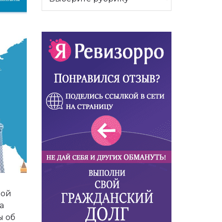
кой
а
ы об