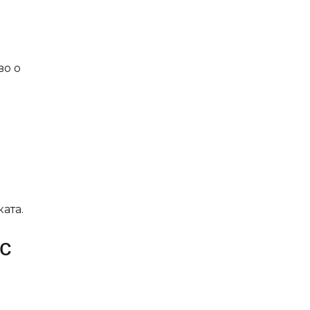
во о
ата.
с