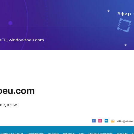
Эфир
EU, windowtoeu.com
oeu.com
аведения