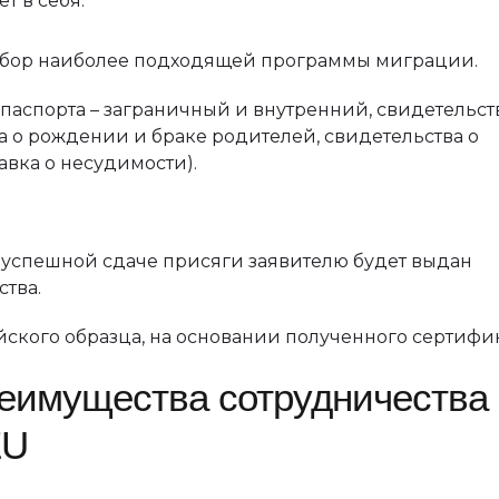
т в себя:
дбор наиболее подходящей программы миграции.
паспорта – заграничный и внутренний, свидетельст
 о рождении и браке родителей, свидетельства о
авка о несудимости).
и успешной сдаче присяги заявителю будет выдан
тва.
кого образца, на основании полученного сертифик
еимущества сотрудничества 
EU