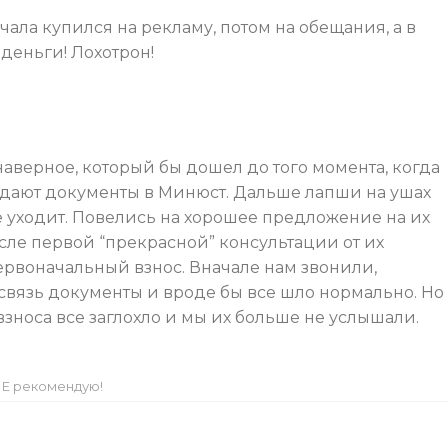
чала купился на рекламу, потом на обещания, а в
 деньги! Лохотрон!
наверное, который бы дошел до того момента, когда
дают документы в Минюст. Дальше лапши на ушах
 уходит. Повелись на хорошее предложение на их
ле первой “прекрасной” консультации от их
ервоначальный взнос. Вначале нам звонили,
связь документы и вроде бы все шло нормально. Но
взноса все заглохло и мы их больше не услышали.
Е рекомендую!