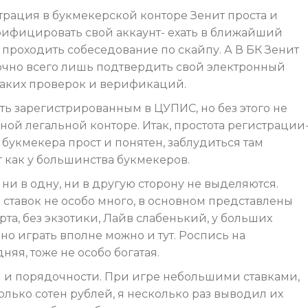
страция в букмекерской конторе Зенит проста и
рифицировать свой аккаунт- ехать в ближайший
 проходить собеседование по скайпу. А В БК Зенит
очно всего лишь подтвердить свой электронный
каких проверок и верификаций.
ть зарегистрированным в ЦУПИС, но без этого не
ной легальной конторе. Итак, простота регистрации
букмекера прост и понятен, заблудиться там
т как у большинства букмекеров.
и в одну, ни в другую сторону не выделяются.
ставок не особо много, в основном представлены
а, без экзотики, Лайв слабенький, у больших
но играть вполне можно и тут. Роспись на
яя, тоже не особо богатая.
ти и порядочности. При игре небольшими ставками,
лько сотен рублей, я несколько раз выводил их