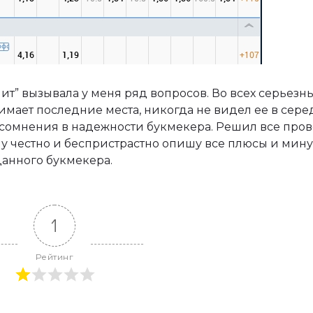
нит
”
вызывала
у
меня
ряд
вопросов
.
Во
всех
серьезн
имает
последние
места
,
никогда
не
видел
ее
в
сере
сомнения
в
надежности
букмекера
.
Решил
все
пров
му честно и беспристрастно опишу все плюсы и мин
данного букмекера.
1
Рейтинг