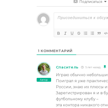
Подписаться
1
КОММЕНТАРИЙ
Спаситель
5 лет назад
Играю обычно небольшими
Автор
Поиграл я уже практичес
России, знаю их плюсы и
Зарегистрирован я и в б
футбольному клубу –
эта контора никакого от