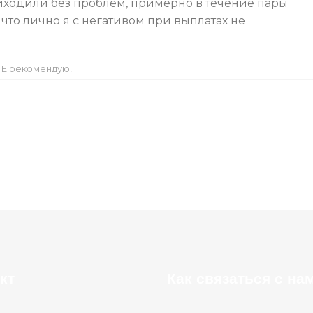
риходили без проблем, примерно в течение пары
к что лично я с негативом при выплатах не
Е рекомендую!
кт
Как связаться с на