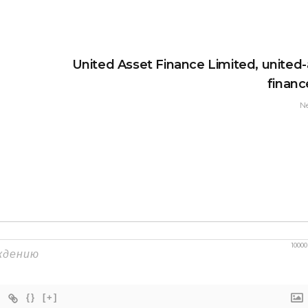
United Asset Finance Limited, united-
finan
N
10000
{}
[+]