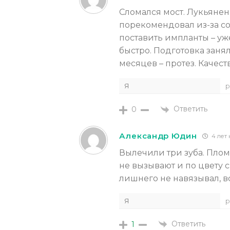
Сломался мост. Лукьянен
порекомендовал из-за со
поставить импланты – уж
быстро. Подготовка заня
месяцев – протез. Качест
Я
р
Ответить
0
Александр Юдин
4 лет 
Вылечили три зуба. Пло
не вызывают и по цвету 
лишнего не навязывал, вс
Я
р
Ответить
1