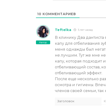
10
КОММЕНТАРИЕВ
Teftelka
5 лет назад
В клинику Два дантиста 
Автор
капу для отбеливания зубо
меня однажды был негат
не лучшим. Тут же мне н
капу, которая подходит 
отбеливающий состав, к
отбеливающий эффект.
После еще несколько ра
осмотра и гигиены. Впе
членов своей семьи, так 
Заголовок
К