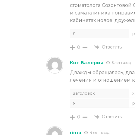
стоматолога Созонтовой
и сама клиника понрави
кабинетах новое, друже
Я
р
Ответить
0
Кот Валерия
5 лет назад
Дважды обращалась, дваж
лечения и отношением к
Заголовок
х
Я
р
Ответить
0
rima
4 лет назад