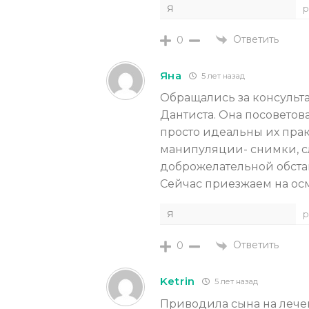
Я
р
Ответить
0
Яна
5 лет назад
Обращались за консульт
Дантиста. Она посоветов
просто идеальны их пра
манипуляции- снимки, сл
доброжелательной обста
Сейчас приезжаем на осм
Я
р
Ответить
0
Ketrin
5 лет назад
Приводила сына на лечен