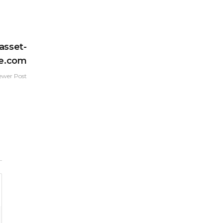
asset-
ce.com
ewer Post