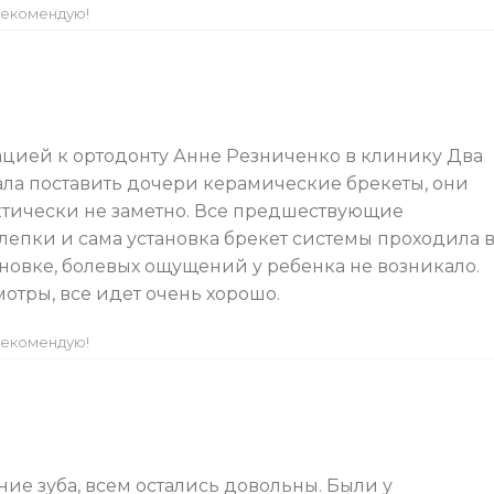
екомендую!
ацией к ортодонту Анне Резниченко в клинику Два
ала поставить дочери керамические брекеты, они
ктически не заметно. Все предшествующие
епки и сама установка брекет системы проходила 
новке, болевых ощущений у ребенка не возникало.
отры, все идет очень хорошо.
екомендую!
ие зуба, всем остались довольны. Были у