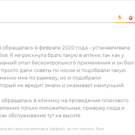
я обращалась в феврале 2020 года – устанавливала
в. Я не рискнула брать такую в аптеке, так как у
ивный опыт бесконтрольного применения и он был
е просто дали советы по носке и подобрали такую
именно мне по размеру, но и подобрали
оторый не вредит эмали и оказывает наилучший
з обращалась в клинику на проведение планового
чатления только положительные, привожу сюда и
как обслуживание тут на высоте.
апа встала как влитая и эффект, естественно, был