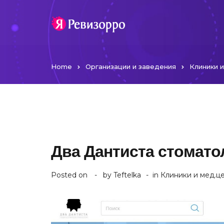
Home
Организации и заведения
Клиники 
Два Дантиста стомато
Posted on
by
Teftelka
in
Клиники и мед.ц