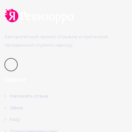
Авторитетный проект отзывов и претензий
призванный служить народу.
Проект
Написать отзыв
Эфир
FAQ
Представительство