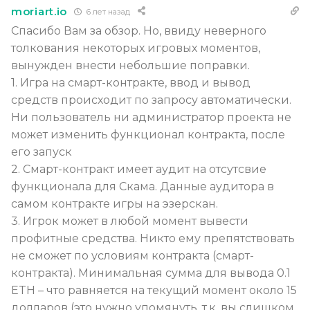
moriart.io
6 лет назад
Спасибо Вам за обзор. Но, ввиду неверного
толкования некоторых игровых моментов,
вынужден внести небольшие поправки.
1. Игра на смарт-контракте, ввод и вывод
средств происходит по запросу автоматически.
Ни пользователь ни администратор проекта не
может изменить функционал контракта, после
его запуск
2. Смарт-контракт имеет аудит на отсутсвие
функционала для Скама. Данные аудитора в
самом контракте игры на эзерскан.
3. Игрок может в любой момент вывести
профитные средства. Никто ему препятствовать
не сможет по условиям контракта (смарт-
контракта). Минимальная сумма для вывода 0.1
ETH – что равняется на текущий момент около 15
долларов (это нужно упомянуть, т.к. вы слишком