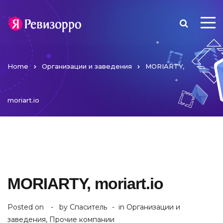
Home
Организации и заведения
MORIARTY,
moriart.io
MORIARTY, moriart.io
Posted on
by
Спаситель
in
Организации и
заведения
,
Прочие компании