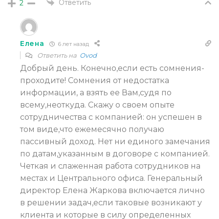
Ответить
2
Елена
6 лет назад
Ответить на
Ovod
Добрый день. Конечно,если есть сомнения-
проходите! Сомнения от недостатка
информации, а взять ее Вам,судя по
всему,неоткуда. Скажу о своем опыте
сотрудничества с компанией: он успешен в
том виде,что ежемесячно получаю
пассивный доход. Нет ни единого замечания
по датам,указанным в договоре с компанией.
Четкая и слаженная работа сотрудников на
местах и Центрального офиса. Генеральный
директор Елена Жаркова включается лично
в решении задач,если таковые возникают у
клиента и которые в силу определенных