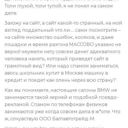
Толи глухой, толи тупой, я не понял на самом
деле.
Захожу на сайт, а сайт какой-то странный, на мой
взгляд поддельный что ли…. сами посмотрите –
на сайте множество ошибок, косяков, и даже
лошадки и время разгона МАССОВО указано не
верно! неужели нету совсем денег адекватного
человека нанять, который приведет сайт в
грамотный вид? Или надо спамом заниматься,
авось школьник купит в Москве машину в
кредит и поедет как олень через всю страну?
Как вы понимаете, настоящие салоны BMW не
занимаются такой херней и подобной псевдо-
рекламой. Спамом по телефонам физиков
занимаются уже когда совсем дела в ж*опе. Что
ж, сочувствую ООО Балтавтотрейд-М.