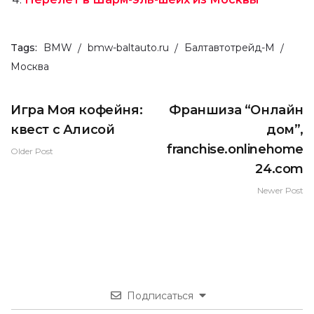
Tags:
BMW
bmw-baltauto.ru
Балтавтотрейд-М
Москва
Игра Моя кофейня:
Франшиза “Онлайн
квест с Алисой
дом”,
franchise.onlinehome
Older Post
24.com
Newer Post
Подписаться