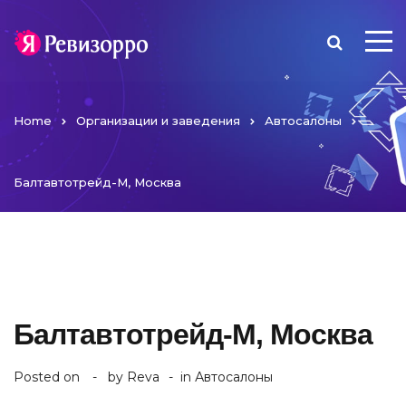
Home
Организации и заведения
Автосалоны
Балтавтотрейд-М, Москва
Балтавтотрейд-М, Москва
Posted on
by
Reva
in
Автосалоны