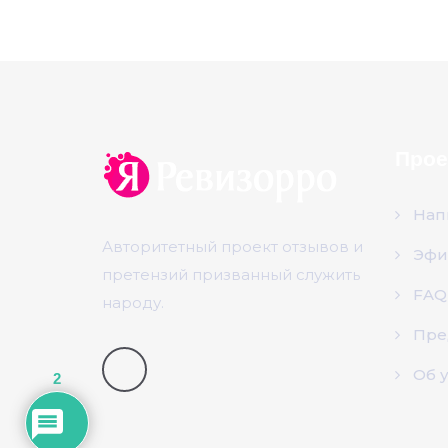
Прое
Нап
Авторитетный проект отзывов и
Эфи
претензий призванный служить
FAQ
народу.
Пре
Об 
2