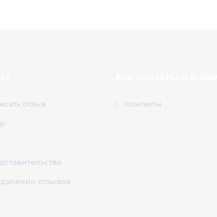
кт
Как связаться с на
исать отзыв
Контакты
р
дставительство
удалении отзывов