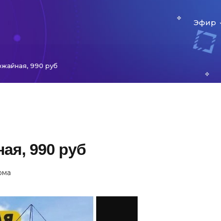
Эфир
жайная, 990 руб
ая, 990 руб
ома