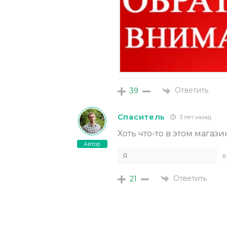
Ответить
39
Спаситель
3 лет назад
Хоть что-то в этом магаз
Автор
Я
в
Ответить
21