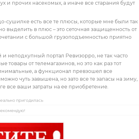
ух и прочих насекомых, а иначе все старания будут
до-сушилке есть все те плюсы, которые мне были так
о выделить в плюс – это сеточная защищенность от
 сочетании с большой грузоподъемностью приятно
и неподкупный портал Ревизорро, не так часто
е товары от телемагазинов, но это как раз тот
минимальные, а функционал превзошел все
ожно чуть завышена, но зато все те запасы на зиму,
ге все ваши затраты на ее приобретение.
еально пригодилась
екомендую!