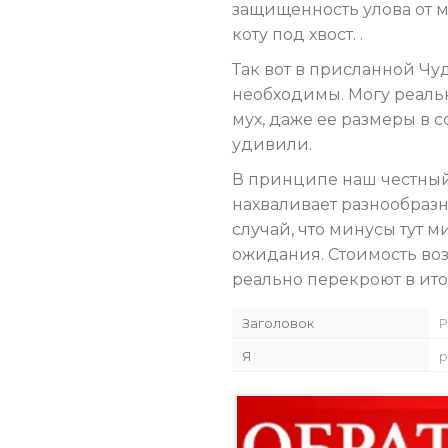
защищенность улова от м
коту под хвост. .
Так вот в присланной Чу
необходимы. Могу реальн
мух, даже ее размеры в
удивили.
В принципе наш честный 
нахваливает разнообразны
случай, что минусы тут 
ожидания. Стоимость возм
реально перекроют в ито
Заголовок
Р
Я
р