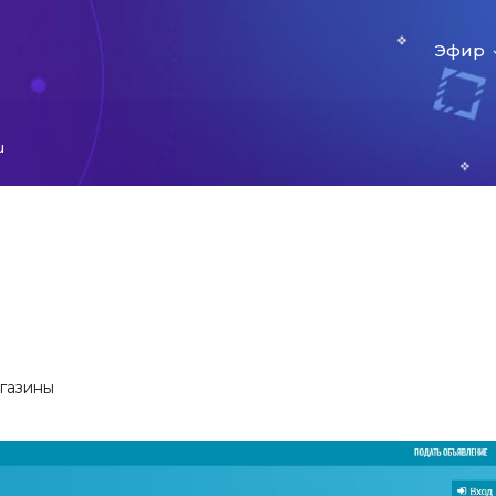
Эфир
u
агазины