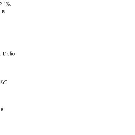
 1%.
 в
 Delio
нут
ее