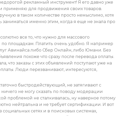
едорогой рекламный инструмент! Я его давно уже
 и применяю для продвижения своих товаров.
учную в таком количестве просто немыслимо, хотя
заниматься именно этим, когда я еще не знала про
бсолютно все то, что нужно для массового
по площадкам. Платить очень удобно. Я например
луг Авинайса либо Сбер Онлайн, либо Юмани. Без
ъявления похоже что сразу после перевода оплаты.
ла, что заказы с этих объявлений поступают уже на
платы. Люди перезванивают, интересуются,
остаточно быстродействующий, не затягивают с
 ничего не могу сказать по поводу модерации
акой проблемой не сталкивалась, ну наверное потому
ютно нейтральна и не требует сертификации. И вот
в социальных сетях и в поисковых системах,