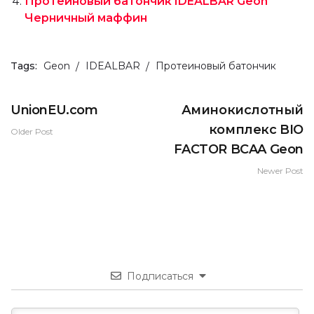
Протеиновый батончик IDEALBAR Geon
Черничный маффин
Tags:
Geon
IDEALBAR
Протеиновый батончик
UnionEU.com
Аминокислотный
комплекс BIO
Older Post
FACTOR BCAA Geon
Newer Post
Подписаться