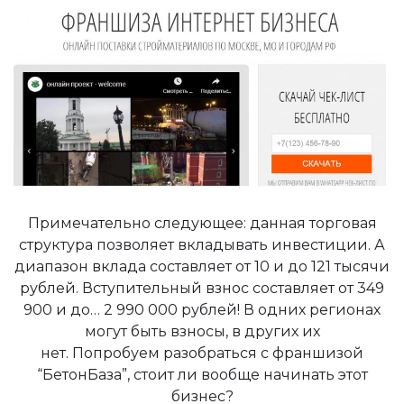
Примечательно
следующее
:
данная
торговая
структура
позволяет
вкладывать
инвестиции
.
А
диапазон
вклада
составляет
от
10
и
до
121
тысячи
рублей
.
Вступительный
взнос
составляет
от
349
900
и
до
… 2 990 000
рублей
! В
одних
регионах
могут
быть
взносы
,
в
других
их
нет
.
Попробуем
разобраться
с
франшизой
“
БетонБаза
”, стоит ли вообще начинать этот
бизнес?