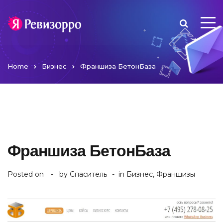
Home
Бизнес
Франшиза БетонБаза
Франшиза БетонБаза
Posted on
by
Спаситель
in
Бизнес
,
Франшизы