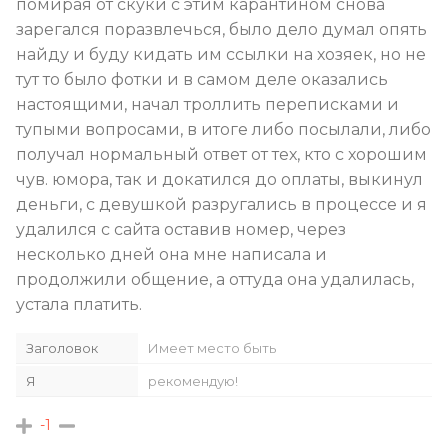
помирая от скуки с этим карантином снова
зарегался поразвлечься, было дело думал опять
найду и буду кидать им ссылки на хозяек, но не
тут то было фотки и в самом деле оказались
настоящими, начал троллить переписками и
тупыми вопросами, в итоге либо посылали, либо
получал нормальный ответ от тех, кто с хорошим
чув. юмора, так и докатился до оплаты, выкинул
деньги, с девушкой разругались в процессе и я
удалился с сайта оставив номер, через
несколько дней она мне написала и
продолжили общение, а оттуда она удалилась,
устала платить.
Заголовок
Имеет место быть
Я
рекомендую!
-1