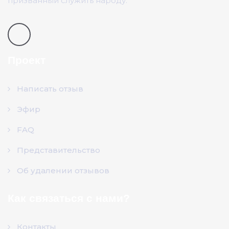
призванный служить народу.
Проект
Написать отзыв
Эфир
FAQ
Представительство
Об удалении отзывов
Как связаться с нами?
Контакты