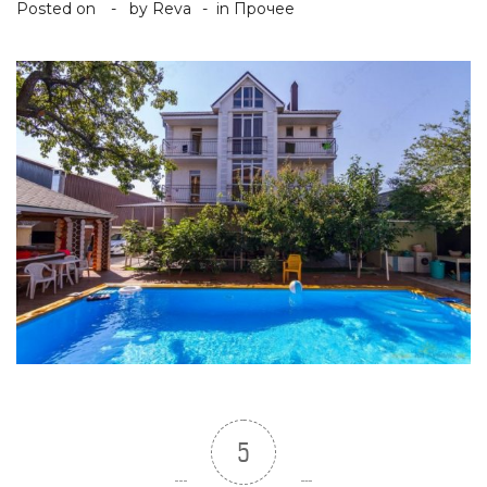
Posted on
by
Reva
in
Прочее
5