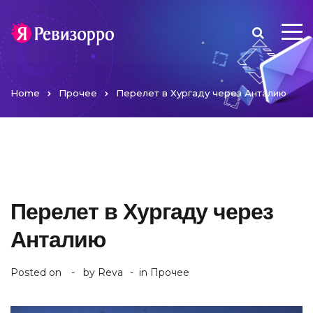
Home
Прочее
Перелет в Хургаду через Анталию
Перелет в Хургаду через
Анталию
Posted on
by
Reva
in
Прочее