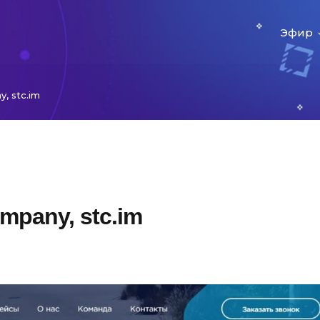
Эфир
, stc.im
mpany, stc.im