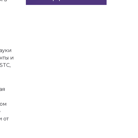
ауки
нты и
STC,
ая
ном
е
 от