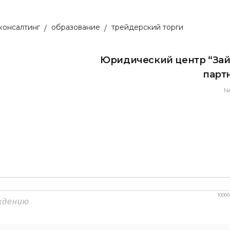
консалтинг
образование
трейдерский торги
Юридический центр “Зай
парт
N
10000