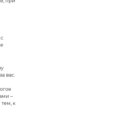
е, при
 с
ое
зу
а вас.
рогое
ами –
 тем, к