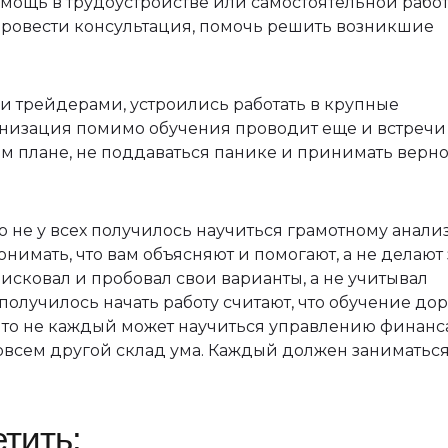
мощь в трудоустройстве или самостоятельной работ
 провести консультация, помочь решить возникшие
 трейдерами, устроились работать в крупные
низация помимо обучения проводит еще и встречи
ом плане, не поддаваться панике и принимать верн
о не у всех получилось научиться грамотному анали
нимать, что вам объясняют и помогают, а не делают з
 рисковал и пробовал свои варианты, а не учитывал
получилось начать работу считают, что обучение до
 что не каждый может научиться управлению финанс
т совсем другой склад ума. Каждый должен заниматься
тить: