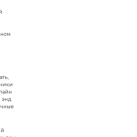
й
нном
ать,
дники
флайн
 энд
ичные
ый