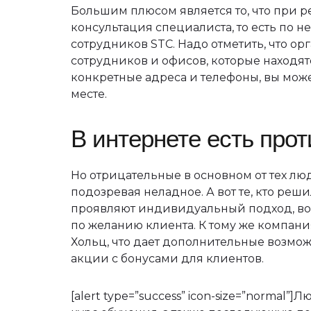
Большим плюсом является то, что при р
консультация специалиста, то есть по 
сотрудников STC. Надо отметить, что ор
сотрудников и офисов, которые находятс
конкретные адреса и телефоны, вы мож
месте.
В интернете есть про
Но отрицательные в основном от тех люд
подозревая неладное. А вот те, кто реш
проявляют индивидуальный подход, воз
по желанию клиента. К тому же компан
Хольц, что дает дополнительные возмо
акции с бонусами для клиентов.
[alert type=”success” icon-size=”normal